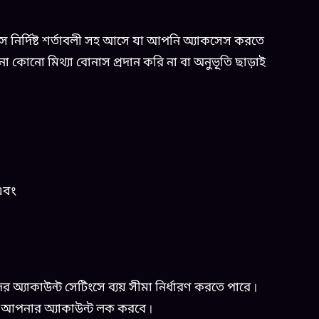
াস নির্দিষ্ট শর্তাবলী সহ আসে যা আপনি অ্যাকসেস করতে
োনো মিথ্যা বোনাস প্রদান করি না বা অনুভূতি ছাড়াই
এবং
র অ্যাকাউন্ট সেটিংসে ব্যয় সীমা নির্ধারণ করতে পারে।
বে আপনার অ্যাকাউন্ট লক করবে।