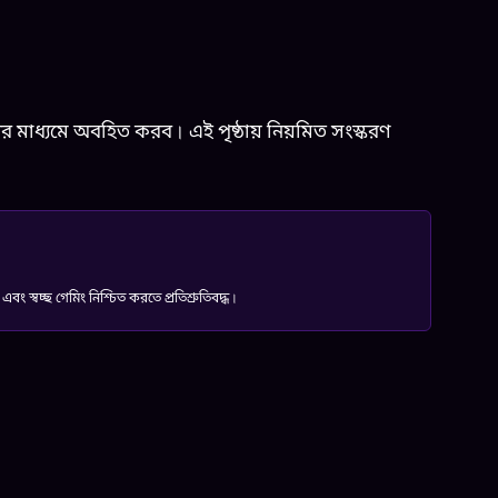
মাধ্যমে অবহিত করব। এই পৃষ্ঠায় নিয়মিত সংস্করণ
স্বচ্ছ গেমিং নিশ্চিত করতে প্রতিশ্রুতিবদ্ধ।