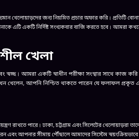
যমান খেলোয়াড়দের জন্য নিয়মিত প্রচার অফার করি। প্রতিটি বোন
ে এটি একটি নির্দিষ্ট সংখ্যকবার বাজি করতে হবে। আমরা কখনো ক
্বশীল খেলা
এবং স্বচ্ছ। আমরা একটি স্বাধীন পরীক্ষা সংস্থার সাথে কাজ করি
খন খেলেন, আপনি নিশ্চিত থাকতে পারেন যে ফলাফল প্রকৃত 
্ত্রণ রাখতে পারে। ঢাকা, চট্টগ্রাম এবং সিলেটের খেলোয়াড়রা তাদে
েন এবং আপনার সীমায় পৌঁছালে আমাদের সিস্টেম স্বয়ংক্রিয়ভা