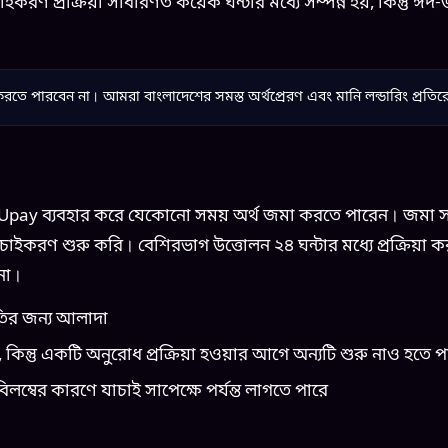
করণ প্রক্রিয়া সাধারণত কয়েক ঘন্টার মধ্যে সম্পন্ন হয়, কিন্তু 
রতে পারবেন না। আমরা বাংলাদেশের সমস্ত অর্থপ্রেরণ এবং মানি লন্ডারিং প্রতি
ay ব্যবহার করে যেকোনো সময় অর্থ জমা করতে পারেন। জমা স
চাইকরণ শুরু করি। বেশিরভাগ উত্তোলন ২৪ ঘন্টার মধ্যে প্রক্রিয়া 
না।
্ধতির জন্য আলাদা
্তু একটি অনুরোধ প্রক্রিয়া হওয়ার আগে অন্যটি শুরু নাও হতে প
লম্বের কারণে যাচাই সাপেক্ষে পর্যন্ত লাগতে পারে