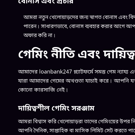
বোনাস এবং প্রচার
আমরা নতুন খেলোয়াড়দের জন্য স্বাগত বোনাস এবং বিদ্
পারেন। সাধারণভাবে, বোনাস ব্যবহার করার আগে আপনাক
অফার করি না।
গেমিং নীতি এবং দায়িত
আমাদের loanbank247 প্ল্যাটফর্মে সমস্ত গেম ন্যায্য 
যারা আমাদের গেমের অখণ্ডতা যাচাই করে। আপনি য
কোনো কারসাজি নেই।
দায়িত্বশীল গেমিং সরঞ্জাম
আমরা বিশ্বাস করি খেলোয়াড়রা তাদের গেমিংয়ের উপর নিয়ন
আপনি দৈনিক, সাপ্তাহিক বা মাসিক লিমিট সেট করতে পার