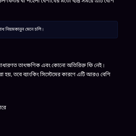
ঈদ-উল-ফিতর বা পহেলা বৈশাখের মতো ব্যস্ত সময়ে এটি বেশি
রোধ নিয়মকানুন মেনে চলি।
াধারণত তাৎক্ষণিক এবং কোনো অতিরিক্ত ফি নেই।
করা হয়, তবে ব্যাংকিং সিস্টেমের কারণে এটি আরও বেশি
ারে