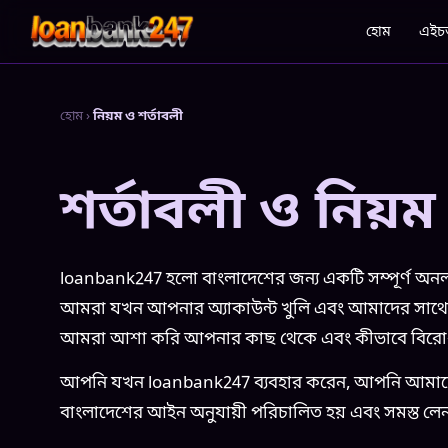
হোম
এইচ
হোম
›
নিয়ম ও শর্তাবলী
শর্তাবলী ও নিয়ম
loanbank247 হলো বাংলাদেশের জন্য একটি সম্পূর্ণ অনলাই
আমরা যখন আপনার অ্যাকাউন্ট খুলি এবং আমাদের সাথে খেলার
আমরা আশা করি আপনার কাছ থেকে এবং কীভাবে বিরোধ
আপনি যখন loanbank247 ব্যবহার করেন, আপনি আমাদের এই 
বাংলাদেশের আইন অনুযায়ী পরিচালিত হয় এবং সমস্ত লে