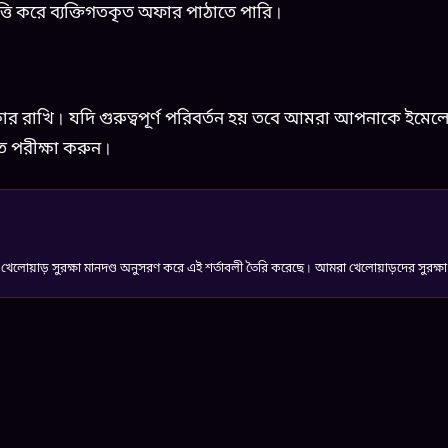
ি করে ব্যক্তিগতকৃত অফার পাঠাতে পারি।
রাখি। যদি গুরুত্বপূর্ণ পরিবর্তন হয় তবে আমরা আপনাকে ইমেলের 
িত পরীক্ষা করুন।
য়াড় সুরক্ষা মানদণ্ড অনুসরণ করে এই শর্তাবলী তৈরি করেছে। আমরা খেলোয়াড়দের সুরক্ষা এবং 