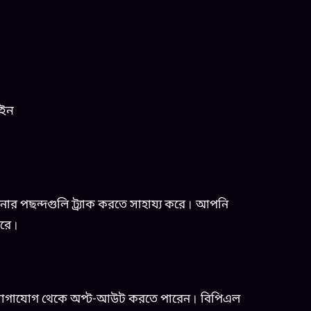
আইন
র পছন্দগুলি ট্র্যাক করতে সাহায্য করে। আপনি
ারে।
 যোগাযোগ থেকে অপ্ট-আউট করতে পারেন। বিপিএল