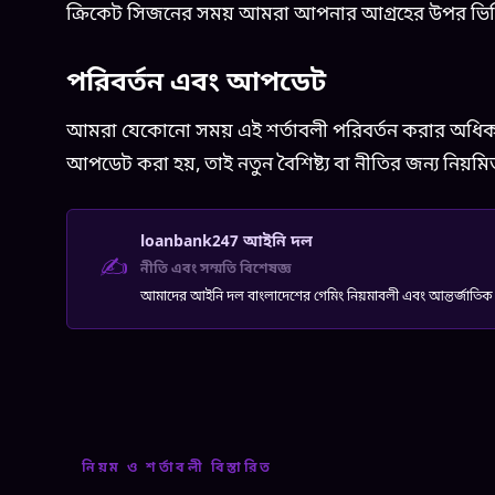
ক্রিকেট সিজনের সময় আমরা আপনার আগ্রহের উপর ভিত্ত
পরিবর্তন এবং আপডেট
আমরা যেকোনো সময় এই শর্তাবলী পরিবর্তন করার অধিকার 
আপডেট করা হয়, তাই নতুন বৈশিষ্ট্য বা নীতির জন্য নিয়ম
loanbank247 আইনি দল
নীতি এবং সম্মতি বিশেষজ্ঞ
আমাদের আইনি দল বাংলাদেশের গেমিং নিয়মাবলী এবং আন্তর্জাতিক খেলো
নিয়ম ও শর্তাবলী বিস্তারিত