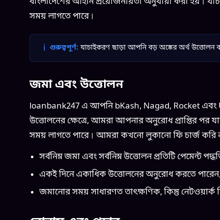
বাংলাদেশের আইনি প্রয়োজনীয়তা অনুযায়ী করা হয়। যাচাই
সময় লাগতে পারে।
i
গুরুত্বপূর্ণ:
যাচাইকরণ ছাড়া আপনি বড় অঙ্কের অর্থ উত্তোলন ক
জমা এবং উত্তোলন
loanbank247 এ আপনি bKash, Nagad, Rocket এবং Up
উত্তোলনের ক্ষেত্রে, আমরা আপনার অনুরোধ প্রাপ্তির পর যা
সময় লাগতে পারে। আমরা কখনো লুকানো ফি চার্জ করি 
সর্বনিম্ন জমা এবং সর্বনিম্ন উত্তোলন প্রতিটি পেমেন্ট পদ
একই দিনে একাধিক উত্তোলনের অনুরোধ করতে পারেন, কিন
জমানোর সময় সাধারণত তাৎক্ষণিক, কিন্তু নেটওয়ার্ক বি