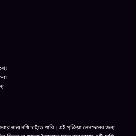
থ্য
করা
্য
 জন্য নথি চাইতে পারি। এই প্রক্রিয়া লেনদেনের জন্য