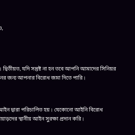
ও,
্বিতীয়ত, যদি সন্তুষ্ট না হন তবে আপনি আমাদের সিনিয়র
েশনের জন্য আপনার বিরোধ জমা দিতে পারি।
 আইন দ্বারা পরিচালিত হয়। যেকোনো আইনি বিরোধ
াড়দের স্থানীয় আইন সুরক্ষা প্রদান করি।