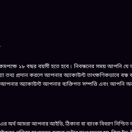
পক্ষে ১৮ বছর বয়সী হতে হবে। নিবন্ধনের সময় আপনি যে ত
থ্যা তথ্য প্রদান করলে আপনার অ্যাকাউন্ট তাৎক্ষণিকভাবে বন্ধ 
। আপনার অ্যাকাউন্ট আপনার ব্যক্তিগত সম্পত্তি এবং আপনি অন
 অর্থ আমরা আপনার আইডি, ঠিকানা বা ব্যাংক বিবরণ নিশ্চিত করার