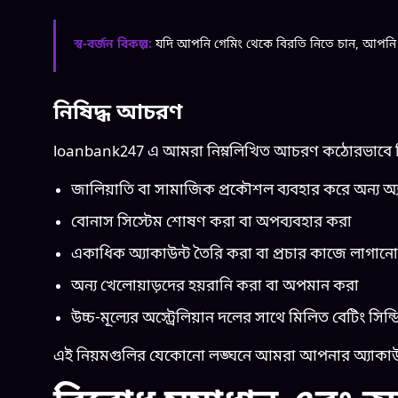
স্ব-বর্জন বিকল্প:
যদি আপনি গেমিং থেকে বিরতি নিতে চান, আপনি আপন
নিষিদ্ধ আচরণ
loanbank247 এ আমরা নিম্নলিখিত আচরণ কঠোরভাবে নি
জালিয়াতি বা সামাজিক প্রকৌশল ব্যবহার করে অন্য অ্যা
বোনাস সিস্টেম শোষণ করা বা অপব্যবহার করা
একাধিক অ্যাকাউন্ট তৈরি করা বা প্রচার কাজে লাগানো
অন্য খেলোয়াড়দের হয়রানি করা বা অপমান করা
উচ্চ-মূল্যের অস্ট্রেলিয়ান দলের সাথে মিলিত বেটিং সিন
এই নিয়মগুলির যেকোনো লঙ্ঘনে আমরা আপনার অ্যাকাউন্ট চ