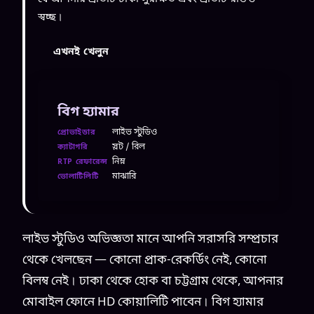
স্বচ্ছ।
এখনই খেলুন
বিগ হ্যামার
লাইভ স্টুডিও
প্রোভাইডার
স্লট / রিল
ক্যাটাগরি
নিম্ন
RTP রেফারেন্স
মাঝারি
ভোলাটিলিটি
লাইভ স্টুডিও অভিজ্ঞতা মানে আপনি সরাসরি সম্প্রচার
থেকে খেলছেন — কোনো প্রাক-রেকর্ডিং নেই, কোনো
বিলম্ব নেই। ঢাকা থেকে হোক বা চট্টগ্রাম থেকে, আপনার
মোবাইল ফোনে HD কোয়ালিটি পাবেন। বিগ হ্যামার