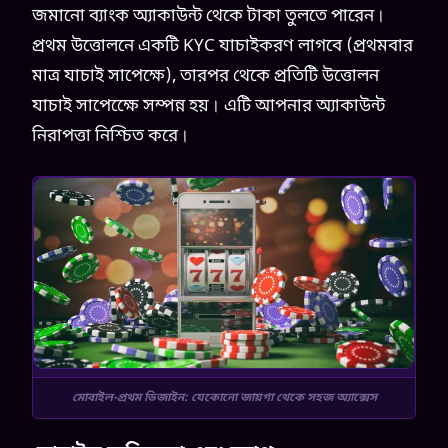
জমানো ব্যাংক অ্যাকাউন্ট থেকে টাকা তুলতে পারেন।
প্রথম উত্তোলনে একটি KYC যাচাইকরণ লাগবে (প্রথমবার
মাত্র যাচাই সাপেক্ষে), তারপর থেকে প্রতিটি উত্তোলন
যাচাই সাপেক্ষেে সম্পন্ন হয়। এটি আপনার অ্যাকাউন্ট
নিরাপত্তা নিশ্চিত করে।
মোবাইল-প্রথম ডিজাইন: যেকোনো জায়গা থেকে সহজ অ্যাক্সেস