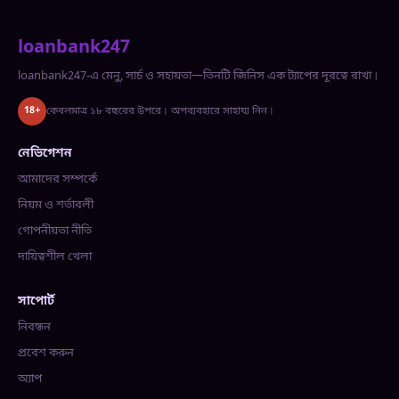
loanbank247
loanbank247-এ মেনু, সার্চ ও সহায়তা—তিনটি জিনিস এক ট্যাপের দূরত্বে রাখা।
কেবলমাত্র ১৮ বছরের উপরে। অপব্যবহারে সাহায্য নিন।
18+
নেভিগেশন
আমাদের সম্পর্কে
নিয়ম ও শর্তাবলী
গোপনীয়তা নীতি
দায়িত্বশীল খেলা
সাপোর্ট
নিবন্ধন
প্রবেশ করুন
অ্যাপ